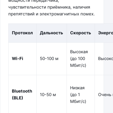
мощности передатчика,
чувствительности приёмника, наличия
препятствий и электромагнитных помех.
Протокол
Дальность
Скорость
Энерг
Высокая
Wi-Fi
50-100 м
(до 100
Высок
Мбит/с)
Низкая
Bluetooth
10-50 м
(до 1
Очень 
(BLE)
Мбит/с)