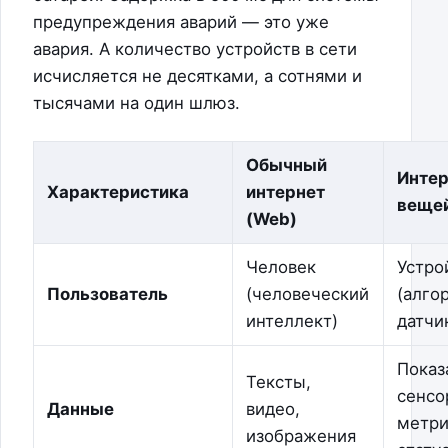
предупреждения аварий — это уже
авария. А количество устройств в сети
исчисляется не десятками, а сотнями и
тысячами на один шлюз.
Обычный
Инте
Характеристика
интернет
вещей
(Web)
Человек
Устро
Пользователь
(человеческий
(алго
интеллект)
датчи
Показ
Тексты,
сенсо
Данные
видео,
метри
изображения