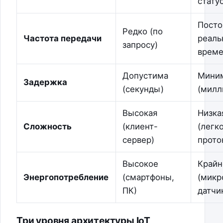
стату
Посто
Редко (по
Частота передачи
реал
запросу)
време
Допустима
Мини
Задержка
(секунды)
(милл
Высокая
Низка
Сложность
(клиент-
(легк
сервер)
прото
Высокое
Крайн
Энергопотребление
(смартфоны,
(микр
ПК)
датчи
Три уровня архитектуры IoT